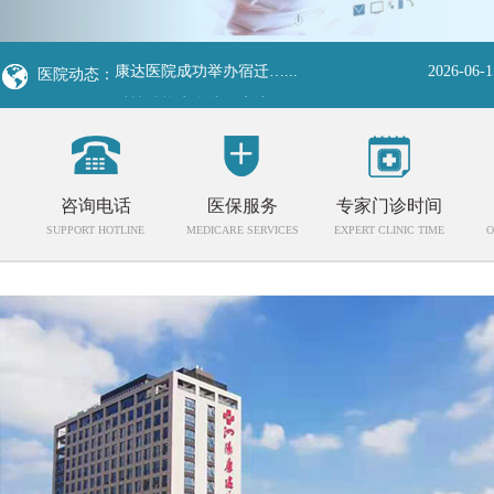
康达医院省级疼痛项目…...
2026-06-1
康达医院成功举办宿迁…...
2026-06-1
医院动态：
科技赋能生命线！康达…...
2026-06-1
院校联动，赋能发展！…...
2026-06-0
“睛”彩晚年，健康守…...
2026-06-0
康达医院查房队伍“新…...
2026-06-0
咨询电话
医保服务
专家门诊时间
烈日下的最美身影！康…...
2026-06-0
SUPPORT HOTLINE
MEDICARE SERVICES
EXPERT CLINIC TIME
O
家乡情浓·健康护航｜淮…...
2026-06-0
名医“摆摊”、茶饮“…...
2026-06-1