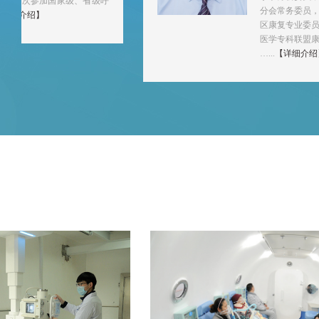
多次参加国家级、省级呼
分会常务委员，江
细介绍】
区康复专业委员会
医学专科联盟康复医
…...
【详细介绍】